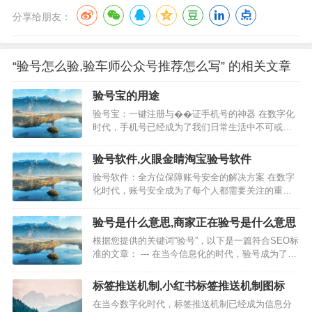
分享给朋友：
“验号怎么验,验车师公众号推荐怎么写” 的相关文章
验号宝的用途
验号宝：一键注册与��证手机号的神器 在数字化
时代，手机号已经成为了我们日常生活中不可或缺
的一部分。无论是注册账号、接收验证码，还是进
行身份认证，手机号都扮演着重要角色。验号宝作
验号软件,火眼金睛淘宝验号软件
为一款便捷的手机号注册与验证工具，为广大用户
验号软件：全方位保障账号安全的解决方案 在数字
提供了一种高效、安全的解决方案。本文将详细介
化时代，账号安全成为了每个人都需要关注的重要
绍验号宝的用途及其优势。…
问题。验号软件作为一种新兴的安全工具，旨在帮
助用户确保账号的安全性，防止各类网络攻击和数
验号是什么意思,商家正在验号是什么意思
据泄露。本文将详细介绍验号软件的功能、优势以
根据您提供的关键词“验号”，以下是一篇符合SEO标
及如何正确使用它来保护您的账号。 一、验号软件
准的文章： --- 在当今信息化的时代，验号成为了一
概述 验号软件是一种专业的…
个常见的词汇，特别是在网络安全、账户验证等方
面。那么，验号究竟是什么意思？本文将为您详细
标签推送机制,小红书标签推送机制图标
解答。 一、验号的基本概念 验号，顾名思义，就是
在当今数字化时代，标签推送机制已经成为信息分
验证号码的意思。它通常指的是通过一定的手段或