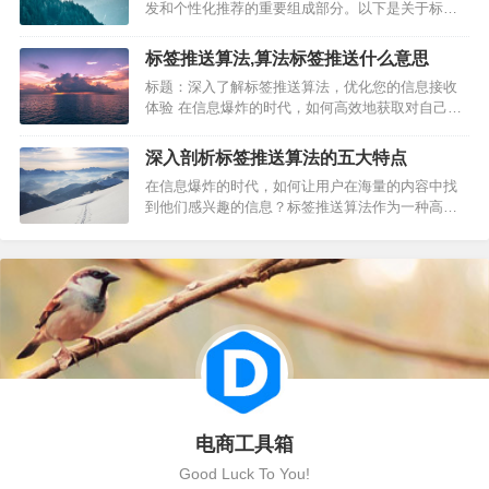
发和个性化推荐的重要组成部分。以下是关于标签
技术，对…
推送机制的一篇SEO优化文章： 标签推送机制是一
种高效的信息分发策略，它通过分析用户行为和兴
标签推送算法,算法标签推送什么意思
趣，为用户推送相关标签内容。以下是关于标签推
标题：深入了解标签推送算法，优化您的信息接收
送机制的详细介绍。 一、标签推送机制的重要性 1.
体验 在信息爆炸的时代，如何高效地获取对自己有
提高用户体验：通…
用的信息成为了一个关键问题。标签推送算法作为
信息筛选的重要工具，正日益受到人们的关注。本
深入剖析标签推送算法的五大特点
文将深入探讨标签推送算法的原理和应用，帮助您
在信息爆炸的时代，如何让用户在海量的内容中找
优化信息接收体验。 标签推送算法是一种基于用户
到他们感兴趣的信息？标签推送算法作为一种高效
兴趣标签进行内容推荐的技…
的个性化推荐机制，正变得越来越重要。以下是标
签推送算法的五大特点。 一、精准匹配用户兴趣 标
签推送算法的核心在于分析用户的兴趣和行为，通
过标签对内容进行分类，推送与用户兴趣相匹配的
内容。这种算法能够精确地捕捉用…
电商工具箱
Good Luck To You!