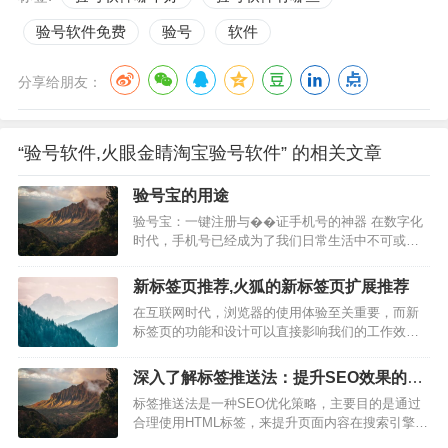
验号软件免费
验号
软件
分享给朋友：
“验号软件,火眼金睛淘宝验号软件” 的相关文章
验号宝的用途
验号宝：一键注册与��证手机号的神器 在数字化
时代，手机号已经成为了我们日常生活中不可或缺
的一部分。无论是注册账号、接收验证码，还是进
行身份认证，手机号都扮演着重要角色。验号宝作
新标签页推荐,火狐的新标签页扩展推荐
为一款便捷的手机号注册与验证工具，为广大用户
在互联网时代，浏览器的使用体验至关重要，而新
提供了一种高效、安全的解决方案。本文将详细介
标签页的功能和设计可以直接影响我们的工作效率
绍验号宝的用途及其优势。…
和愉悦感。以下是一些关于新标签页推荐的内容，
希望能帮助您找到最适合您需求的解决方案。 新标
深入了解标签推送法：提升SEO效果的关
签页是浏览器中不可或缺的一个功能，它不仅能够
键策略
标签推送法是一种SEO优化策略，主要目的是通过
帮助我们快速打开新的网页，还能提供丰富的个性
合理使用HTML标签，来提升页面内容在搜索引擎中
化设置。以下是一些值得推荐的…
的可见性和排名。以下是关于“标签推送法”的详细说