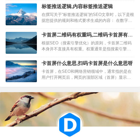
明，按照SEO文章的写作规则进行编写： 在数字营
标签推送逻辑,内容标签推送逻辑
销的世界中，SEO（搜索引擎优化）是提升网站可
在撰写关于“标签推送逻辑”的SEO文章时，以下是根
见性的关键。而“标签推送法”作为一种有效的SEO策
据您提供的规则和格式要求生成的内容： 在数字化
略，被越…
时代，标签推送逻辑是提升用户参与度和体验的核
心技术之一。本文将详细介绍标签推送逻辑的工作
卡首屏二维码有权重吗,二维码卡首屏有权
原理，以及如何通过优化这一逻辑来增强用户的互
重吗
根据SEO（搜索引擎优化）的原则，卡首屏二维码
动体验。 一、标签推送逻辑的原理 标签推送逻辑是
本身并不直接具有权重。权重通常是指搜索引擎对
一种基于用户行为…
网站或网页的权威性评分，而卡首屏二维码是一种
用于用户扫描的图像，它本身并不影响搜索引擎对
卡首屏什么意思,扫码卡首屏是什么意思呀
网页权重的判断。 卡首屏二维码的出现在某些情况
卡首屏，在SEO和网络营销领域中，通常指的是在
下可能会间接影响页面的SEO表现： 1. 用户体验
用户打开网页后，网页的顶部区域（首屏）显示的
（UX）: 如果二维码…
内容对用户产生了强烈的吸引力，使得用户停留在
这一区域，不愿意向下滚动浏览更多内容。这个术
语常常用来描述以下几种情况： 1. 内容吸引力不
足：网页首屏的内容不够吸引人，用户打开网页后
没有继续向下阅读的兴趣，从而…