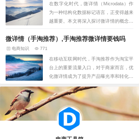
能，通过对用户浏览记录、购买行为等数
在数字化时代，微详情（Microdata）作
据的深度分析，为用户推荐相关性极高的
为一种结构化数据标记语言，正变得越来
商品。…
越重要。本文将深入探讨微详情的概念、
应用及其在搜索引擎优化（SEO）中的价
微详情（手淘推荐）,手淘推荐微详情要钱吗
值。 一、微详情的定义与作用 微详情是
一种用于描述网页内容的结构化数据标记
电商知识
771
语言，它通过使用特定的属性来增强
在移动互联网时代，手淘推荐作为淘宝平
HTML标签，从而使搜索引擎更容易…
台上的重要流量入口，对于商家而言，优
化微详情成为了提升产品曝光率和转化率
的关键。本文将深入探讨如何通过微详情
的优化，提高手淘推荐的展现效果，助力
商家提升销售业绩。 一、关键词优化：
核心关键词的精准匹配 手淘推荐的微详
情中，关键词的精准匹配至关重要。商家
需要确…