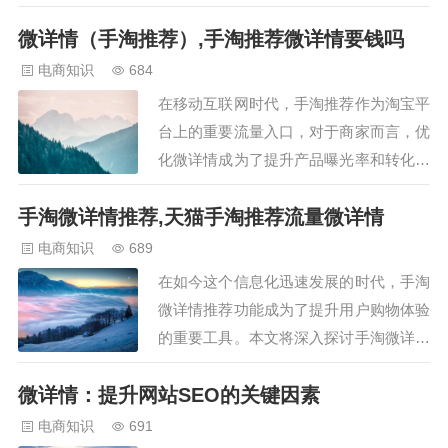
推荐的原理、优势及其对电商行业的影
微详情（手淘推荐）,手淘推荐微详情要钱吗
响。 一、手淘微详情推荐简介 手淘微详
情推荐是淘宝APP中的一项智能推荐功
电商知识
684
能，通过对用户浏览记录、购买行为等数
在移动互联网时代，手淘推荐作为淘宝平
据的深度分析，为用户推荐相关性极高的
台上的重要流量入口，对于商家而言，优
商品。…
化微详情成为了提升产品曝光率和转化率
的关键。本文将深入探讨如何通过微详情
手淘微详情推荐,天猫手淘推荐流量微详情
的优化，提高手淘推荐的展现效果，助力
商家提升销售业绩。 一、关键词优化：
电商知识
689
核心关键词的精准匹配 手淘推荐的微详
在如今这个信息化迅速发展的时代，手淘
情中，关键词的精准匹配至关重要。商家
微详情推荐功能成为了提升用户购物体验
需要确…
的重要工具。本文将深入探讨手淘微详情
推荐的原理、优势及其对电商行业的影
微详情：提升网站SEO的关键因素
响。 一、手淘微详情推荐简介 手淘微详
情推荐是淘宝APP中的一项智能推荐功
电商知识
691