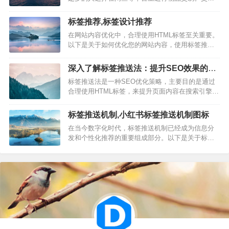
主要作用： 1. 账号…
过程中如何确保双方的利益，避免遭遇诈骗，成为
了一个重要的问题。本文将详细介绍闲鱼验号担保
标签推荐,标签设计推荐
的相关内容，帮助用户安心交易。 一、什么是闲鱼
在网站内容优化中，合理使用HTML标签至关重要。
验号担保 闲鱼验号担保是闲鱼平台推出的一项保障
以下是关于如何优化您的网站内容，使用标签推荐
交易安全的贴心服务。通过该…
的详细指南。 一、标题标签的使用 标题标签（H1-
H6）用于定义页面标题，具有不同的级别。合理使
深入了解标签推送法：提升SEO效果的关
用标题标签可以提高页面的结构层次，对搜索引擎
键策略
标签推送法是一种SEO优化策略，主要目的是通过
优化有重要作用。 主标题使用H1标签，仅出现一
合理使用HTML标签，来提升页面内容在搜索引擎中
次，并包含…
的可见性和排名。以下是关于“标签推送法”的详细说
明，按照SEO文章的写作规则进行编写： 在数字营
标签推送机制,小红书标签推送机制图标
销的世界中，SEO（搜索引擎优化）是提升网站可
在当今数字化时代，标签推送机制已经成为信息分
见性的关键。而“标签推送法”作为一种有效的SEO策
发和个性化推荐的重要组成部分。以下是关于标签
略，被越…
推送机制的一篇SEO优化文章： 标签推送机制是一
种高效的信息分发策略，它通过分析用户行为和兴
趣，为用户推送相关标签内容。以下是关于标签推
送机制的详细介绍。 一、标签推送机制的重要性 1.
提高用户体验：通…