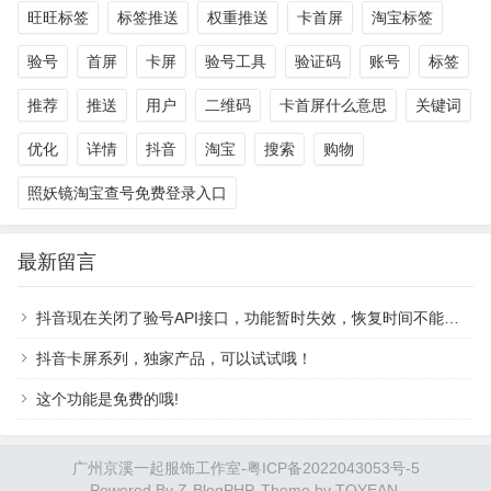
旺旺标签
标签推送
权重推送
卡首屏
淘宝标签
验号
首屏
卡屏
验号工具
验证码
账号
标签
推荐
推送
用户
二维码
卡首屏什么意思
关键词
优化
详情
抖音
淘宝
搜索
购物
照妖镜淘宝查号免费登录入口
最新留言
抖音现在关闭了验号API接口，功能暂时失效，恢复时间不能确定。
抖音卡屏系列，独家产品，可以试试哦！
这个功能是免费的哦!
广州京溪一起服饰工作室-
粤ICP备2022043053号-5
Powered By
Z-BlogPHP
. Theme by
TOYEAN
.