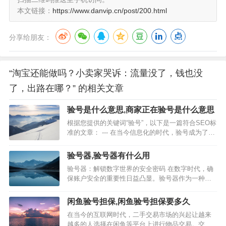
本文链接：
https://www.danvip.cn/post/200.html
分享给朋友：
“淘宝还能做吗？小卖家哭诉：流量没了，钱也没
了，出路在哪？” 的相关文章
验号是什么意思,商家正在验号是什么意思
根据您提供的关键词“验号”，以下是一篇符合SEO标
准的文章： --- 在当今信息化的时代，验号成为了一
个常见的词汇，特别是在网络安全、账户验证等方
面。那么，验号究竟是什么意思？本文将为您详细
验号器,验号器有什么用
解答。 一、验号的基本概念 验号，顾名思义，就是
验号器：解锁数字世界的安全密码 在数字时代，确
验证号码的意思。它通常指的是通过一定的手段或
保账户安全的重要性日益凸显。验号器作为一种有
技术，对…
效的工具，帮助用户轻松管理并验证各类账号，以
下是关于验号器的详细介绍。 验号器是一种专门用
闲鱼验号担保,闲鱼验号担保要多久
于验证账号信息的工具，它可以帮助用户快速检测
在当今的互联网时代，二手交易市场的兴起让越来
账号的有效性，确保账号的安全。以下是验号器的
越多的人选择在闲鱼等平台上进行物品交易。交易