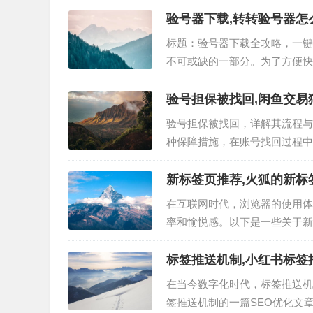
一项保障交易安全的贴心服务。
验号器下载,转转验号器怎
标题：验号器下载全攻略，一键
不可或缺的一部分。为了方便快
验号器的下载方法、使用技巧以
访问验号器的官方网站，选择适
验号担保被找回,闲鱼交易
验号担保被找回，详解其流程与
种保障措施，在账号找回过程中
此过程中需要注意的事项。 验
保护。当用户忘记密码或账号被
新标签页推荐,火狐的新标
在互联网时代，浏览器的使用体
率和愉悦感。以下是一些关于新
新标签页是浏览器中不可或缺的
的个性化设置。以下是一些值得
标签推送机制,小红书标签
在当今数字化时代，标签推送机
签推送机制的一篇SEO优化文