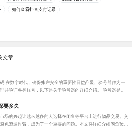
办
如何查看抖音支付记录
关文章
码 在数字时代，确保账户安全的重要性日益凸显。验号器作为一
理并验证各类账号，以下是关于验号器的详细介绍。 验号器是一
，它可以帮助用户快速检测账号的有效性，确保账号的安全。以下
…
保要多久
市场的兴起让越来越多的人选择在闲鱼等平台上进行物品交易。交
避免遭遇诈骗，成为了一个重要的问题。本文将详细介绍闲鱼验号
交易。 一、什么是闲鱼验号担保 闲鱼验号担保是闲鱼平台推出的