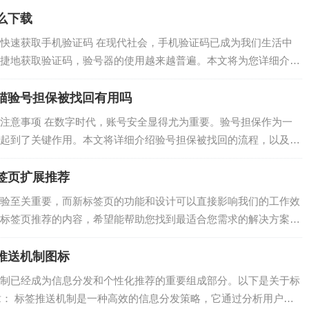
通过该…
么下载
快速获取手机验证码 在现代社会，手机验证码已成为我们生活中
捷地获取验证码，验号器的使用越来越普遍。本文将为您详细介绍
及注意事项，让您轻松掌握验号器的使用。 1. 通过官方网站下载
…
猫验号担保被找回有用吗
注意事项 在数字时代，账号安全显得尤为重要。验号担保作为一
起到了关键作用。本文将详细介绍验号担保被找回的流程，以及在
号担保是一种安全机制，旨在确保账号在找回过程中能够得到有效
锁定…
签页扩展推荐
验至关重要，而新标签页的功能和设计可以直接影响我们的工作效
标签页推荐的内容，希望能帮助您找到最适合您需求的解决方案。
一个功能，它不仅能够帮助我们快速打开新的网页，还能提供丰富
推荐的…
推送机制图标
制已经成为信息分发和个性化推荐的重要组成部分。以下是关于标
章： 标签推送机制是一种高效的信息分发策略，它通过分析用户行