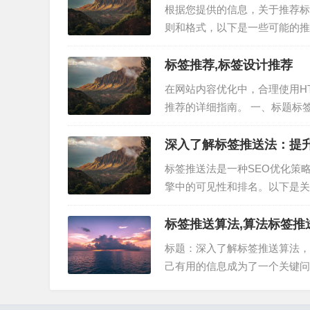
根据您提供的信息，关于推荐标
则和格式，以下是一些可能的推
构： 1. ``：用于文章的主标题
创建文章的层级结构。…
标签推荐,标签设计推荐
在网站内容优化中，合理使用H
推荐的详细指南。 一、标题标签
别。合理使用标题标签可以提高
签，仅出现一次，并包含…
深入了解标签推送法：提升
标签推送法是一种SEO优化策
擎中的可见性和排名。以下是关
在数字营销的世界中，SEO（
有效的SEO策略，被越…
标签推送算法,算法标签推
标题：深入了解标签推送算法，
己有用的信息成为了一个关键问
注。本文将深入探讨标签推送算
种基于用户兴趣标签进行内容推