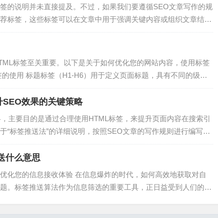
签的说明并未直接提及。不过，如果我们要遵循SEO文章写作的规
荐标签，这些标签可以在文章中用于强调关键内容或组织文章结
，通常包含关键词。 2. ``、``、``：用于文章中的副标题，可以用来
TML标签至关重要。以下是关于如何优化您的网站内容，使用标签
的使用 标题标签（H1-H6）用于定义页面标题，具有不同的级
页面的结构层次，对搜索引擎优化有重要作用。 主标题使用H1标
SEO效果的关键策略
略，主要目的是通过合理使用HTML标签，来提升页面内容在搜索引
于“标签推送法”的详细说明，按照SEO文章的写作规则进行编写：
搜索引擎优化）是提升网站可见性的关键。而“标签推送法”作为一种
送什么意思
优化您的信息接收体验 在信息爆炸的时代，如何高效地获取对自
题。标签推送算法作为信息筛选的重要工具，正日益受到人们的关
法的原理和应用，帮助您优化信息接收体验。 标签推送算法是一
荐的技…