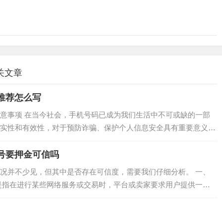
关文章
推荐怎么写
意事项 在当今社会，手机号码已成为我们生活中不可或缺的一部
实性和有效性，对于预防诈骗、保护个人信息安全具有重要意义。
和注意事项。 验号是保障个人信息安全的重要手段，本文将为您
号的…
号要押金可信吗
况并不少见，但其中是否存在可信度，需要我们仔细分析。 一、
是指在进行某些网络服务或交易时，平台或卖家要求用户提供一定
或交易过程中遵守规定，不进行违规操作。 二、验号押金的可靠
…