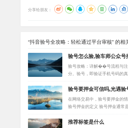
分享给朋友：
“抖音验号全攻略：轻松通过平台审核” 的相
验号怎么验,验车师公众号
验号攻略：详解��号流程与注
分。验号，即验证手机号码的真
本文将为您详细介绍验号的方法
揭秘验号的正确姿势。 二、验
验号要押金可信吗,光遇验
在网络交易中，验号要押金的情
验号押金的定义 验号押金通常
的押金，以确保用户在使用服务
性分析 官方平台的要求：如果
推荐标签是什么