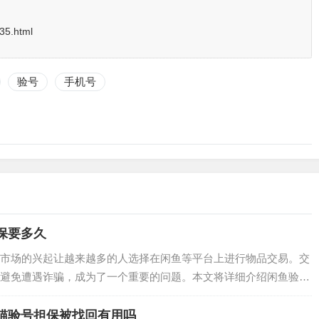
/35.html
验号
手机号
保要多久
市场的兴起让越来越多的人选择在闲鱼等平台上进行物品交易。交
避免遭遇诈骗，成为了一个重要的问题。本文将详细介绍闲鱼验号
交易。 一、什么是闲鱼验号担保 闲鱼验号担保是闲鱼平台推出的
通过该…
猫验号担保被找回有用吗