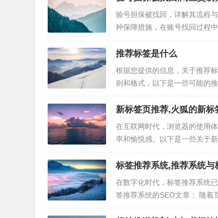
验号担保被找回，详解其流程与
种保障措施，在账号找回过程中
此过程中需要注意的事项。 验
保护。当用户忘记密码或账号被
推荐标签是什么
根据您提供的信息，关于推荐标
则和格式，以下是一些可能的推
构： 1. ``：用于文章的主标题
创建文章的层级结构。…
新标签页推荐,火狐的新标
在互联网时代，浏览器的使用体
率和愉悦感。以下是一些关于新
新标签页是浏览器中不可或缺的
的个性化设置。以下是一些值得
标签推荐系统,推荐系统与
在数字化时代，标签推荐系统已
签推荐系统的SEO文章： 随
要。标签推荐系统不仅能够帮助