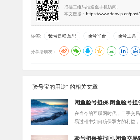
扫描二维码推送至手机访问。
本文链接：
https://www.danvip.cn/post
标签:
验号是啥意思
验号平台
验号工具
分享给朋友：
“验号宝的用途” 的相关文章
闲鱼验号担保,闲鱼验号担
在当今的互联网时代，二手交易
易过程中如何确保双方的利益，
担保的相关内容，帮助用户安心
一项保障交易安全的贴心服务。
验号担保被找回,闲鱼交易