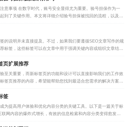
注意事项 在数字时代，账号安全显得尤为重要。验号担保作为一
起到了关键作用。本文将详细介绍验号担保被找回的流程，以及在
号担保是一种安全机制，旨在确保账号在找回过程中能够得到有效
锁定…
签的说明并未直接提及。不过，如果我们要遵循SEO文章写作的规
荐标签，这些标签可以在文章中用于强调关键内容或组织文章结
，通常包含关键词。 2. ``、``、``：用于文章中的副标题，可以用来
签页扩展推荐
验至关重要，而新标签页的功能和设计可以直接影响我们的工作效
标签页推荐的内容，希望能帮助您找到最适合您需求的解决方案。
一个功能，它不仅能够帮助我们快速打开新的网页，还能提供丰富
推荐的…
标签
成为提高用户体验和优化内容分类的关键工具。以下是一篇关于标
着互联网内容的爆炸式增长，有效的信息检索和内容分类变得愈发重
用户快速找到所需内容，还能提高网站的整体SEO表现。 一、标