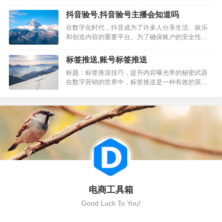
重要桥梁。本文将为您详细介绍如何使用卡首屏二
维码生成器，帮助您的网站在SEO优化中取得更好
抖音验号,抖音验号主播会知道吗
的表现。 卡首屏二维码生成器是一种便捷的工具，
在数字化时代，抖音成为了许多人分享生活、娱乐
它允许用户快速生成具有特定功能的二维码。这些
和创造内容的重要平台。为了确保账户的安全性，
二维码可以直接嵌入到网…
抖音验号成为了必要的环节。以下是关于抖音验号
的详细介绍： 一、什么是抖音验号？ 抖音验号是指
标签推送,账号标签推送
通过一系列验证步骤来确认抖音账户的真实性和安
标题：标签推送技巧，提升内容曝光率的秘密武器
全性。这个过程通常包括手机验证、身份验证等多
在数字营销的世界中，标签推送是一种有效的策
种方式，旨在防止恶意注册和…
略，可以帮助内容创作者提高文章的可见度和搜索
排名。本文将详细介绍如何使用标签推送技巧，让
你的内容获得更多曝光。 标签推送是一种将相关标
签添加到文章中，以帮助搜索引擎更好地理解和分
类内容的方法。以下是标签推…
电商工具箱
Good Luck To You!