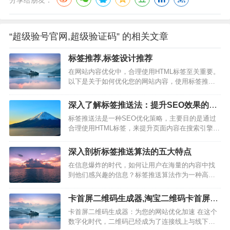
分享给朋友：
“超级验号官网,超级验证码” 的相关文章
标签推荐,标签设计推荐
在网站内容优化中，合理使用HTML标签至关重要。
以下是关于如何优化您的网站内容，使用标签推荐
的详细指南。 一、标题标签的使用 标题标签（H1-
H6）用于定义页面标题，具有不同的级别。合理使
深入了解标签推送法：提升SEO效果的关
用标题标签可以提高页面的结构层次，对搜索引擎
键策略
标签推送法是一种SEO优化策略，主要目的是通过
优化有重要作用。 主标题使用H1标签，仅出现一
合理使用HTML标签，来提升页面内容在搜索引擎中
次，并包含…
的可见性和排名。以下是关于“标签推送法”的详细说
明，按照SEO文章的写作规则进行编写： 在数字营
深入剖析标签推送算法的五大特点
销的世界中，SEO（搜索引擎优化）是提升网站可
在信息爆炸的时代，如何让用户在海量的内容中找
见性的关键。而“标签推送法”作为一种有效的SEO策
到他们感兴趣的信息？标签推送算法作为一种高效
略，被越…
的个性化推荐机制，正变得越来越重要。以下是标
签推送算法的五大特点。 一、精准匹配用户兴趣 标
卡首屏二维码生成器,淘宝二维码卡首屏生
签推送算法的核心在于分析用户的兴趣和行为，通
成器
卡首屏二维码生成器：为您的网站优化加速 在这个
过标签对内容进行分类，推送与用户兴趣相匹配的
数字化时代，二维码已经成为了连接线上与线下的
内容。这种算法能够精确地捕捉用…