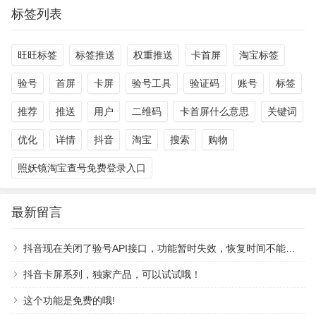
标签列表
旺旺标签
标签推送
权重推送
卡首屏
淘宝标签
验号
首屏
卡屏
验号工具
验证码
账号
标签
推荐
推送
用户
二维码
卡首屏什么意思
关键词
优化
详情
抖音
淘宝
搜索
购物
照妖镜淘宝查号免费登录入口
最新留言
抖音现在关闭了验号API接口，功能暂时失效，恢复时间不能确定。
抖音卡屏系列，独家产品，可以试试哦！
这个功能是免费的哦!