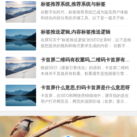
H6）用于定义页面标题，具有不同的级别。合理使
标签推荐系统,推荐系统与标签
用标题标签可以提高页面的结构层次，对搜索引擎
在数字化时代，标签推荐系统已成为提高用户体验
优化有重要作用。 主标题使用H1标签，仅出现一
和优化内容分类的关键工具。以下是一篇关于标签
次，并包含…
推荐系统的SEO文章： 随着互联网内容的爆炸式增
长，有效的信息检索和内容分类变得愈发重要。标
标签推送逻辑,内容标签推送逻辑
签推荐系统不仅能够帮助用户快速找到所需内容，
在撰写关于“标签推送逻辑”的SEO文章时，以下是根
还能提高网站的整体SEO表现。 一、标签推荐系统
据您提供的规则和格式要求生成的内容： 在数字化
的工作原理 标签推荐…
时代，标签推送逻辑是提升用户参与度和体验的核
心技术之一。本文将详细介绍标签推送逻辑的工作
卡首屏二维码有权重吗,二维码卡首屏有权
原理，以及如何通过优化这一逻辑来增强用户的互
重吗
根据SEO（搜索引擎优化）的原则，卡首屏二维码
动体验。 一、标签推送逻辑的原理 标签推送逻辑是
本身并不直接具有权重。权重通常是指搜索引擎对
一种基于用户行为…
网站或网页的权威性评分，而卡首屏二维码是一种
用于用户扫描的图像，它本身并不影响搜索引擎对
卡首屏什么意思,扫码卡首屏是什么意思呀
网页权重的判断。 卡首屏二维码的出现在某些情况
卡首屏，在SEO和网络营销领域中，通常指的是在
下可能会间接影响页面的SEO表现： 1. 用户体验
用户打开网页后，网页的顶部区域（首屏）显示的
（UX）: 如果二维码…
内容对用户产生了强烈的吸引力，使得用户停留在
这一区域，不愿意向下滚动浏览更多内容。这个术
语常常用来描述以下几种情况： 1. 内容吸引力不
足：网页首屏的内容不够吸引人，用户打开网页后
没有继续向下阅读的兴趣，从而…