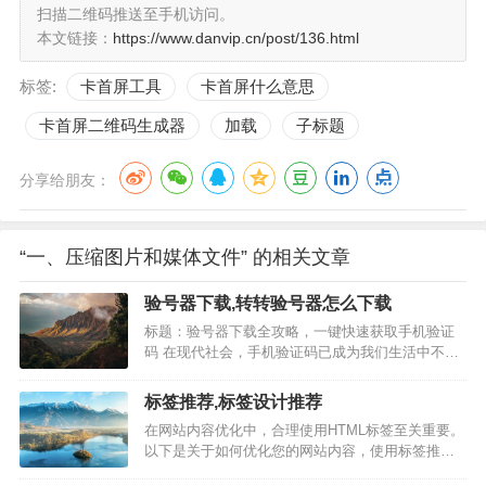
扫描二维码推送至手机访问。
本文链接：
https://www.danvip.cn/post/136.html
标签:
卡首屏工具
卡首屏什么意思
卡首屏二维码生成器
加载
子标题
分享给朋友：
“一、压缩图片和媒体文件” 的相关文章
验号器下载,转转验号器怎么下载
标题：验号器下载全攻略，一键快速获取手机验证
码 在现代社会，手机验证码已成为我们生活中不可
或缺的一部分。为了方便快捷地获取验证码，验号
器的使用越来越普遍。本文将为您详细介绍验号器
标签推荐,标签设计推荐
的下载方法、使用技巧以及注意事项，让您轻松掌
在网站内容优化中，合理使用HTML标签至关重要。
握验号器的使用。 1. 通过官方网站下载 访问验号器
以下是关于如何优化您的网站内容，使用标签推荐
的官方网站，选择适…
的详细指南。 一、标题标签的使用 标题标签（H1-